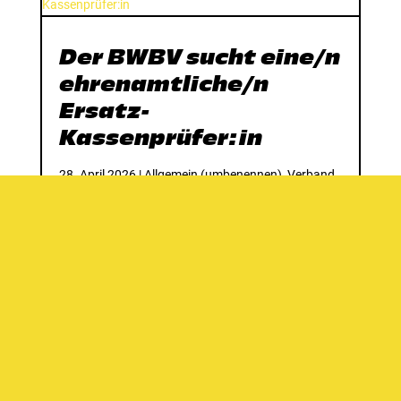
Der BWBV sucht eine/n
ehrenamtliche/n
Ersatz-
Kassenprüfer:in
28. April 2026
|
Allgemein (umbenennen)
,
Verband
Die Kassenprüfung ist ein wichtiges Ehrenamt, um
Transparenz und Vertrauen zu schaffen. Als
Ersatz-Kassenprüfer:in springst du ein, falls einer
unserer gewählten Prüfer:innen verhindert ist, um
gemeinsam mit dem verbleibenden Prüfer:in die
Jahresrechnung zu...