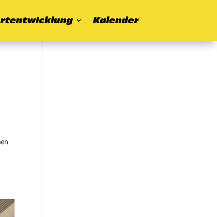
rtentwicklung
Kalender
nen