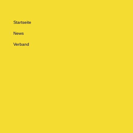
Startseite
News
Verband
Bezirke
Jugend
Spielbetrieb
Sportentwicklung
Kalender