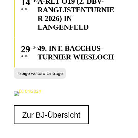
14
A-RLT O19 (2. DBV-
16
RANGLISTENTURNIE
AUG
R 2026) IN
LANGENFELD
29
49. INT. BACCHUS-
30
TURNIER WIESLOCH
AUG
zeige weitere Einträge
Zur BJ-Übersicht