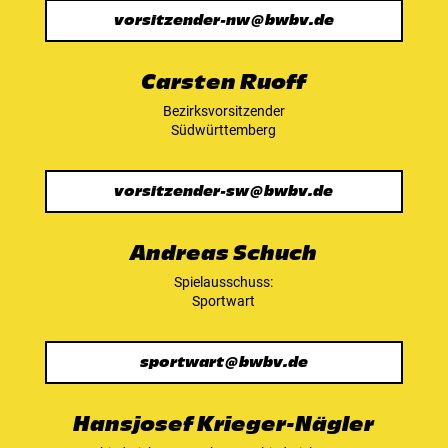
vorsitzender-nw@bwbv.de
Carsten Ruoff
Bezirksvorsitzender
Südwürttemberg
vorsitzender-sw@bwbv.de
Andreas Schuch
Spielausschuss:
Sportwart
sportwart@bwbv.de
Hansjosef Krieger-Nägler