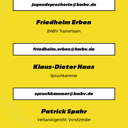
jugendsprecherin@bwbv.de
Friedhelm Erben
BWBV Trainerteam
friedhelm.erben@bwbv.de
Klaus-Dieter Haas
Spruchkammer
spruchkammer@bwbv.de
Patrick Spahr
Verbandsgericht: Vorsitzender