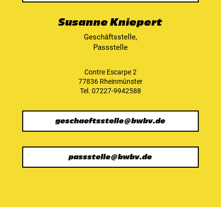
Susanne Kniepert
Geschäftsstelle,
Passstelle
Contre Escarpe 2
77836 Rheinmünster
Tel. 07227-9942588
geschaeftsstelle@bwbv.de
passstelle@bwbv.de