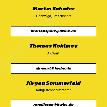
Martin Schäfer
Hobbyliga, Breitensport
breitensport@bwbv.de
Thomas Kohlmey
AK Wart
ak-wart@bwbv.de
Jürgen Sommerfeld
Ranglistenbeauftragter
ranglisten@bwbv.de