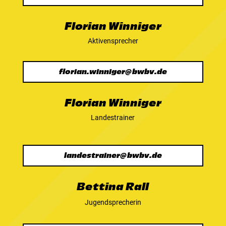
Florian Winniger
Aktivensprecher
florian.winniger@bwbv.de
Florian Winniger
Landestrainer
landestrainer@bwbv.de
Bettina Rall
Jugendsprecherin