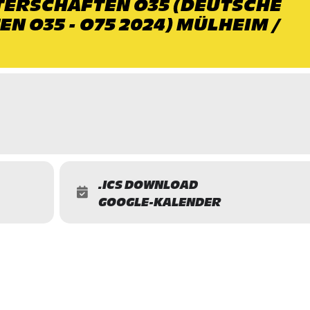
TERSCHAFTEN O35 (DEUTSCHE
N O35 - O75 2024) MÜLHEIM /
.ICS DOWNLOAD
GOOGLE-KALENDER