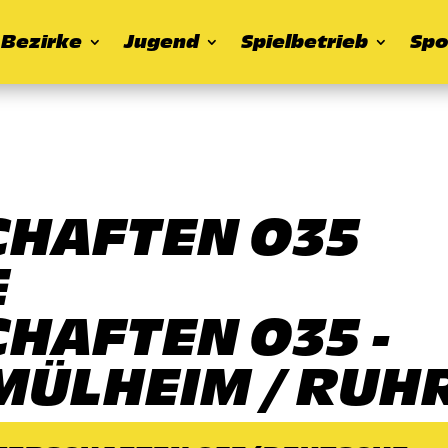
Bezirke
Jugend
Spielbetrieb
Spo
CHAFTEN O35
E
HAFTEN O35 -
 MÜLHEIM / RUH