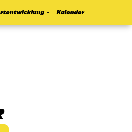
rtentwicklung
Kalender
R