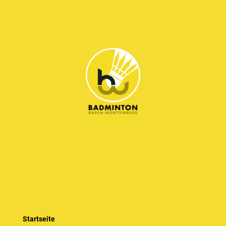
Startseite