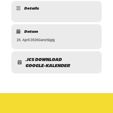
Details
Datum
26. April 2026
Ganztägig
.ICS DOWNLOAD
GOOGLE-KALENDER