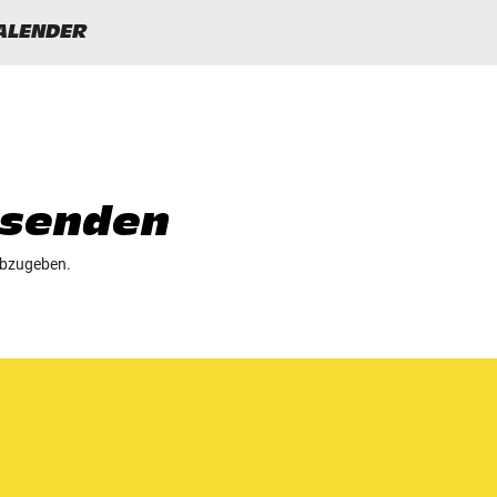
ALENDER
senden
abzugeben.