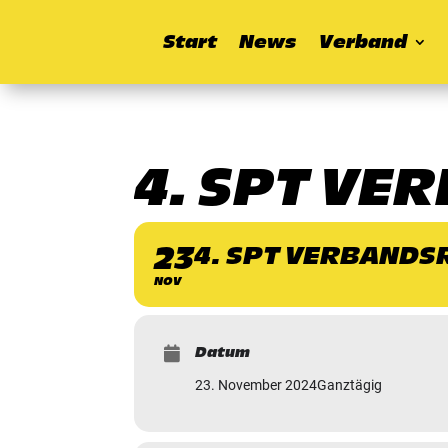
Start
News
Verband
4. SPT V
23
4. SPT VERBAND
NOV
Datum
23. November 2024
Ganztägig