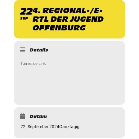
22
4. REGIONAL-/E-
RTL DER JUGEND
SEP
OFFENBURG
Details
Turnier.de Link
Datum
22. September 2024
Ganztägig