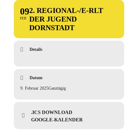
09
2. REGIONAL-/E-RLT
DER JUGEND
FEB
DORNSTADT
Details
Datum
9. Februar 2025
Ganztägig
.ICS DOWNLOAD
GOOGLE-KALENDER