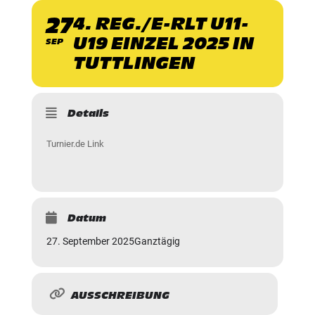
27
4. REG./E-RLT U11-
U19 EINZEL 2025 IN
SEP
TUTTLINGEN
Details
Turnier.de Link
Datum
27. September 2025
Ganztägig
AUSSCHREIBUNG