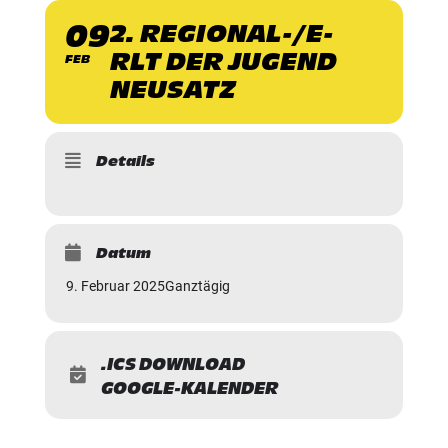
09
2. REGIONAL-/E-
RLT DER JUGEND
FEB
NEUSATZ
Details
Datum
9. Februar 2025
Ganztägig
.ICS DOWNLOAD
GOOGLE-KALENDER