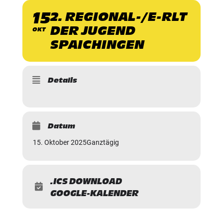
15
2. REGIONAL-/E-RLT
DER JUGEND
OKT
SPAICHINGEN
Details
Datum
15. Oktober 2025
Ganztägig
.ICS DOWNLOAD
GOOGLE-KALENDER