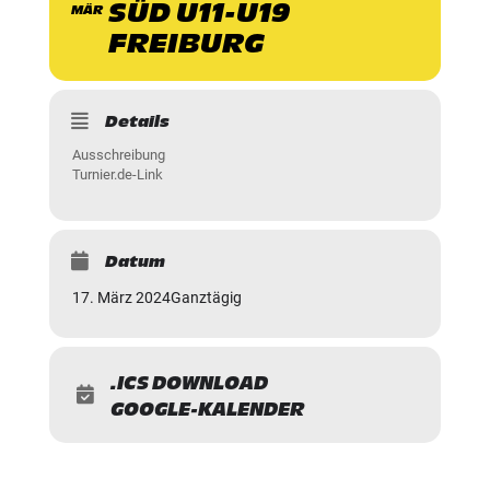
SÜD U11-U19
MÄR
FREIBURG
Details
Ausschreibung
Turnier.de-Link
Datum
17. März 2024
Ganztägig
.ICS DOWNLOAD
GOOGLE-KALENDER