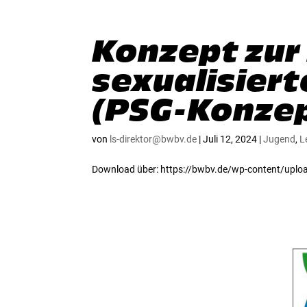
Konzept zur
sexualisier
(PSG-Konze
von
ls-direktor@bwbv.de
|
Juli 12, 2024
|
Jugend
,
L
Download über: https://bwbv.de/wp-content/up