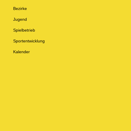
Bezirke
Jugend
Spielbetrieb
Sportentwicklung
Kalender
© Baden-Württembergischer Badminton Verband e.V.
Impressum
Datenschutz