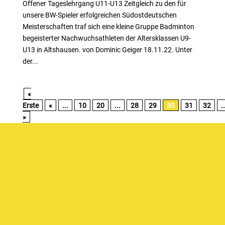
Offener Tageslehrgang U11-U13 Zeitgleich zu den für
unsere BW-Spieler erfolgreichen Südostdeutschen
Meisterschaften traf sich eine kleine Gruppe Badminton
begeisterter Nachwuchsathleten der Altersklassen U9-
U13 in Altshausen. von Dominic Geiger 18.11.22. Unter
der...
«
Erste
«
...
10
20
...
28
29
30
31
32
..
»