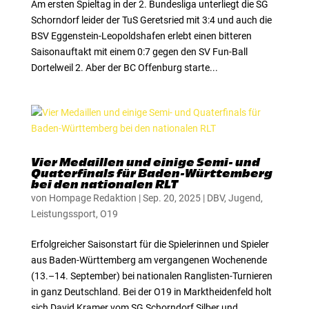
Am ersten Spieltag in der 2. Bundesliga unterliegt die SG
Schorndorf leider der TuS Geretsried mit 3:4 und auch die
BSV Eggenstein-Leopoldshafen erlebt einen bitteren
Saisonauftakt mit einem 0:7 gegen den SV Fun-Ball
Dortelweil 2. Aber der BC Offenburg starte...
Vier Medaillen und einige Semi- und
Quaterfinals für Baden-Württemberg
bei den nationalen RLT
von
Hompage Redaktion
|
Sep. 20, 2025
|
DBV
,
Jugend
,
Leistungssport
,
O19
Erfolgreicher Saisonstart für die Spielerinnen und Spieler
aus Baden-Württemberg am vergangenen Wochenende
(13.–14. September) bei nationalen Ranglisten-Turnieren
in ganz Deutschland. Bei der O19 in Marktheidenfeld holt
sich David Kramer vom SG Schorndorf Silber und...