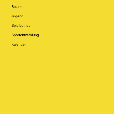
Bezirke
Jugend
Spielbetrieb
Sportentwicklung
Kalender
© Baden-Württembergischer Badminton Verband e.V.
Impressum
Datenschutz