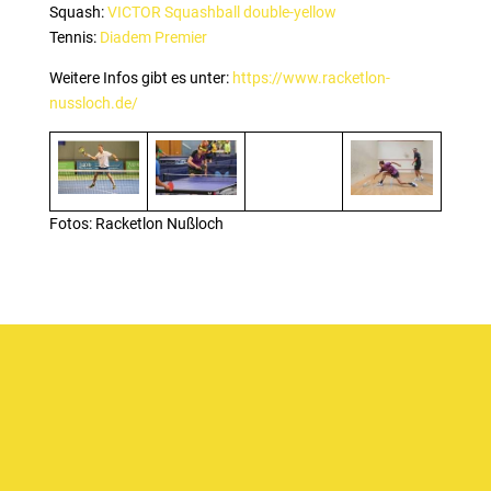
Squash:
VICTOR Squashball double-yellow
Tennis:
Diadem Premier
Weitere Infos gibt es unter:
https://www.racketlon-
nussloch.de/
Fotos: Racketlon Nußloch