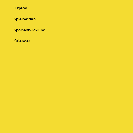
Jugend
Spielbetrieb
Sportentwicklung
Kalender
© Baden-Württembergischer Badminton Verband e.V.
Impressum
Datenschutz