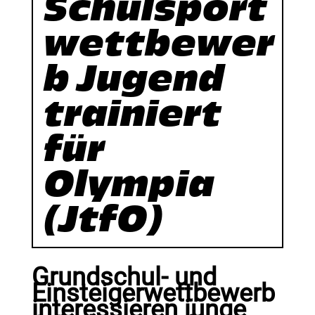
Schulsport
wettbewer
b Jugend
trainiert
für
Olympia
(JtfO)
Grundschul- und
Einsteigerwettbewerb
interessieren junge