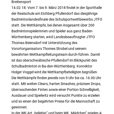
Breitensport
14.02.18. Vom 7. bis 9. März 2018 findet in der Sporthalle
der Realschule am Eichberg Pfullendorf das diesjährige
Badmintonlandesfinale des Schulsportwettbewerbs JTFO
statt. Die Wettkämpfe, bei denen insgesamt über 200
Badmintonspielerinnen und Spieler aus ganz Baden-
Württemberg starten, wird Landesbeauftragter JTFO
Thomas Beiersdorf mit Unterstützung des
Vorortorganisators Thomes Strobel und seinem
bewährten Wettkampfleitungsteam durch-führen. Damit
ist das oberschwäbische Pfullendorf im Blickpunkt des
Schulbadminton in Ba-den-Württemberg. Konrektor
Holger Voggel wird die Wettkampfbeteiligten begrüßen.
Die Wettkämpfe finden jeweils von 9 Uhr bis ca. 16.00 Uhr
statt. Mit weiten Clears, harten Smashes, präzisen Drops,
überraschenden Finten sowie einer Portion Schnelligkeit,
Ausdauer und Spielwitz wird versucht Punkte zu erzielen
und so einen der begehrten Preise für die Mannschaft zu
gewinnen.
In der WK-Art „beliebig“ und beim WK „Mädchen“ spielen 4-