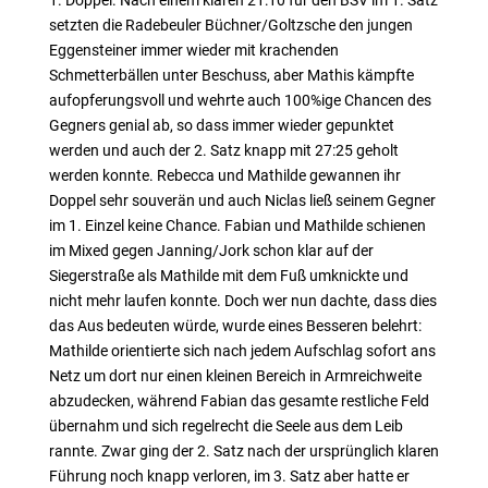
1. Doppel. Nach einem klaren 21:10 für den BSV im 1. Satz
setzten die Radebeuler Büchner/Goltzsche den jungen
Eggensteiner immer wieder mit krachenden
Schmetterbällen unter Beschuss, aber Mathis kämpfte
aufopferungsvoll und wehrte auch 100%ige Chancen des
Gegners genial ab, so dass immer wieder gepunktet
werden und auch der 2. Satz knapp mit 27:25 geholt
werden konnte. Rebecca und Mathilde gewannen ihr
Doppel sehr souverän und auch Niclas ließ seinem Gegner
im 1. Einzel keine Chance. Fabian und Mathilde schienen
im Mixed gegen Janning/Jork schon klar auf der
Siegerstraße als Mathilde mit dem Fuß umknickte und
nicht mehr laufen konnte. Doch wer nun dachte, dass dies
das Aus bedeuten würde, wurde eines Besseren belehrt:
Mathilde orientierte sich nach jedem Aufschlag sofort ans
Netz um dort nur einen kleinen Bereich in Armreichweite
abzudecken, während Fabian das gesamte restliche Feld
übernahm und sich regelrecht die Seele aus dem Leib
rannte. Zwar ging der 2. Satz nach der ursprünglich klaren
Führung noch knapp verloren, im 3. Satz aber hatte er