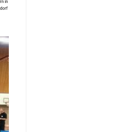
rn in
ndorf