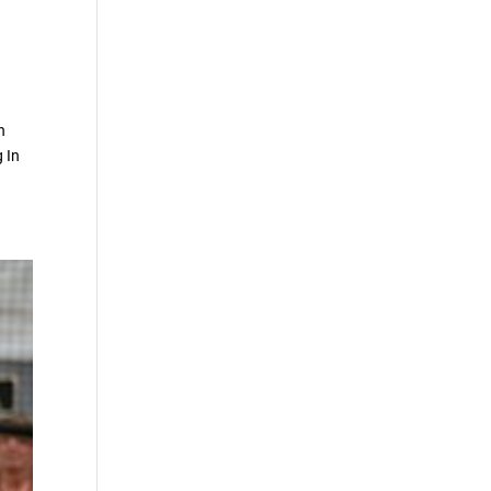
n
 In