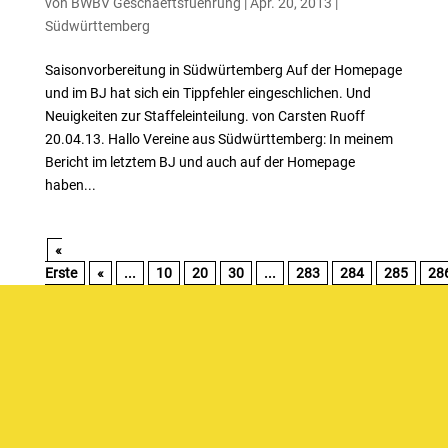
von
BWBV Geschaeftsfuehrung
|
Apr. 20, 2013
|
Südwürttemberg
Saisonvorbereitung in Südwürtemberg Auf der Homepage
und im BJ hat sich ein Tippfehler eingeschlichen. Und
Neuigkeiten zur Staffeleinteilung. von Carsten Ruoff
20.04.13. Hallo Vereine aus Südwürttemberg: In meinem
Bericht im letztem BJ und auch auf der Homepage
haben...
«
Erste
«
...
10
20
30
...
283
284
285
28