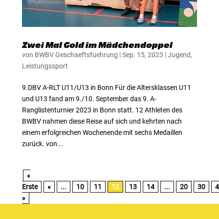
Zwei Mal Gold im Mädchendoppel
von
BWBV Geschaeftsfuehrung
|
Sep. 15, 2023
|
Jugend
,
Leistungssport
9.DBV A-RLT U11/U13 in Bonn Für die Altersklassen U11
und U13 fand am 9./10. September das 9. A-
Ranglistenturnier 2023 in Bonn statt. 12 Athleten des
BWBV nahmen diese Reise auf sich und kehrten nach
einem erfolgreichen Wochenende mit sechs Medaillen
zurück. von...
«
Erste
«
...
10
11
12
13
14
...
20
30
4
»