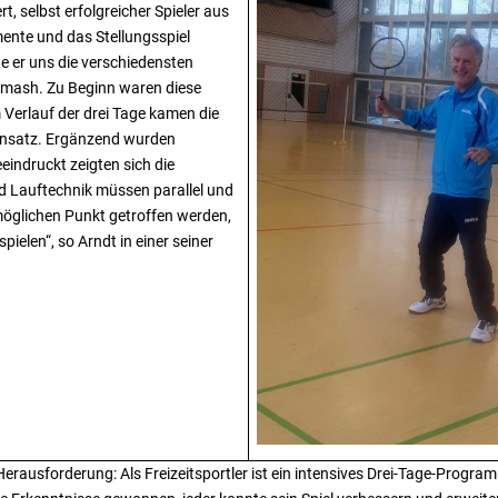
t, selbst erfolgreicher Spieler aus
ente und das Stellungsspiel
e er uns die verschiedensten
 Smash. Zu Beginn waren diese
 Verlauf der drei Tage kamen die
Einsatz. Ergänzend wurden
indruckt zeigten sich die
 Lauftechnik müssen parallel und
möglichen Punkt getroffen werden,
pielen“, so Arndt in einer seiner
erausforderung: Als Freizeitsportler ist ein intensives Drei-Tage-Progr