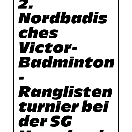
2.
Nordbadis
ches
Victor-
Badminton
-
Ranglisten
turnier bei
der SG