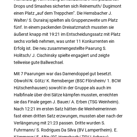
Drops und Smashes sicherten sich Reinemuth/ Dugimont
einen Platz „auf dem Treppchen“. Die Hemsbacher J.
Walter/ S. Durairaj spielten als Gruppenzweite um Platz
fünf. In einem packenden Dreisatzmatch mussten sie
äußerst knapp mit 19:21 im Entscheidungssatz mit Platz
sechs vorlieb nehmen, was unter 11 Konkurrenten ein
Erfolg ist. Die neu zusammengestellte Paarung S.
Holitsch/ J. Cischinsky spielte engagiert und zeigte
teilweise gute Ballwechsel.
Mit 7 Paarungen war das Damendoppel gut besetzt.
Obwohl N. Götz/ K. Remsberger (BSC Flörsheim/ 1. BCW
Hütschenhausen) sowohl in der Gruppe als auch im
Halbfinale über drei Sätze kämpfen mussten, erreichten
sie das Finale gegen J. Bauer/ A. Erben (TSG Weinheim).
Nach 12:21 im ersten Satz hätten die Weinheimerinnen
fast einen dritten Satz erzwungen, mussten aber nach der
Verlängerung mit 21:23 passen. Dritte wurden S.
Fuhrmann/ S. Rodrigues Da Silva (BV Lampertheim). E.
Kämmerer/ E. Altin (SG Hemsbach/ TSV Löchgau)