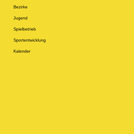
Bezirke
Jugend
Spielbetrieb
Sportentwicklung
Kalender
© Baden-Württembergischer Badminton Verband e.V.
Impressum
Datenschutz