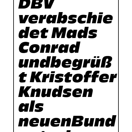
DBV
verabschie
det Mads
Conrad
undbegrüß
t Kristoffer
Knudsen
als
neuenBund