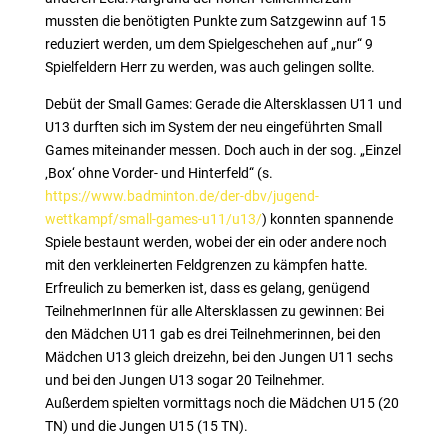
mussten die benötigten Punkte zum Satzgewinn auf 15
reduziert werden, um dem Spielgeschehen auf „nur“ 9
Spielfeldern Herr zu werden, was auch gelingen sollte.
Debüt der Small Games: Gerade die Altersklassen U11 und
U13 durften sich im System der neu eingeführten Small
Games miteinander messen. Doch auch in der sog. „Einzel
‚Box‘ ohne Vorder- und Hinterfeld“ (s.
https://www.badminton.de/der-dbv/jugend-
wettkampf/small-games-u11/u13/
) konnten spannende
Spiele bestaunt werden, wobei der ein oder andere noch
mit den verkleinerten Feldgrenzen zu kämpfen hatte.
Erfreulich zu bemerken ist, dass es gelang, genügend
TeilnehmerInnen für alle Altersklassen zu gewinnen: Bei
den Mädchen U11 gab es drei Teilnehmerinnen, bei den
Mädchen U13 gleich dreizehn, bei den Jungen U11 sechs
und bei den Jungen U13 sogar 20 Teilnehmer.
Außerdem spielten vormittags noch die Mädchen U15 (20
TN) und die Jungen U15 (15 TN).