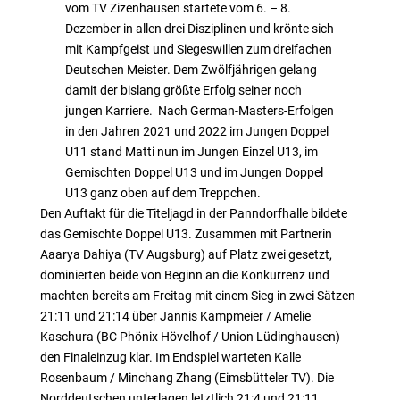
vom TV Zizenhausen startete vom 6. – 8.
Dezember in allen drei Disziplinen und krönte sich
mit Kampfgeist und Siegeswillen zum dreifachen
Deutschen Meister. Dem Zwölfjährigen gelang
damit der bislang größte Erfolg seiner noch
jungen Karriere. Nach German-Masters-Erfolgen
in den Jahren 2021 und 2022 im Jungen Doppel
U11 stand Matti nun im Jungen Einzel U13, im
Gemischten Doppel U13 und im Jungen Doppel
U13 ganz oben auf dem Treppchen.
Den Auftakt für die Titeljagd in der Panndorfhalle bildete
das Gemischte Doppel U13. Zusammen mit Partnerin
Aaarya Dahiya (TV Augsburg) auf Platz zwei gesetzt,
dominierten beide von Beginn an die Konkurrenz und
machten bereits am Freitag mit einem Sieg in zwei Sätzen
21:11 und 21:14 über Jannis Kampmeier / Amelie
Kaschura (BC Phönix Hövelhof / Union Lüdinghausen)
den Finaleinzug klar. Im Endspiel warteten Kalle
Rosenbaum / Minchang Zhang (Eimsbütteler TV). Die
Norddeutschen unterlagen letztlich 21:4 und 21:11.