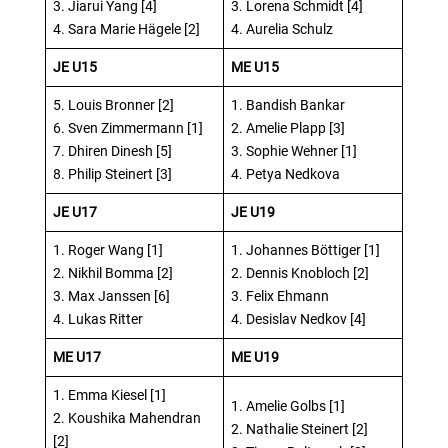
3. Jiarui Yang [4]
3. Lorena Schmidt [4]
4. Sara Marie Hägele [2]
4. Aurelia Schulz
JE U15
ME U15
5. Louis Bronner [2]
1. Bandish Bankar
6. Sven Zimmermann [1]
2. Amelie Plapp [3]
7. Dhiren Dinesh [5]
3. Sophie Wehner [1]
8. Philip Steinert [3]
4. Petya Nedkova
JE U17
JE U19
1. Roger Wang [1]
1. Johannes Böttiger [1]
2. Nikhil Bomma [2]
2. Dennis Knobloch [2]
3. Max Janssen [6]
3. Felix Ehmann
4. Lukas Ritter
4. Desislav Nedkov [4]
ME U17
ME U19
1. Emma Kiesel [1]
1. Amelie Golbs [1]
2. Koushika Mahendran
2. Nathalie Steinert [2]
[2]