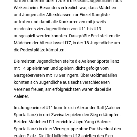
hatten dabei mit über 120 km die sechs Jugendlichen aus
Weikersheim. Besonders erfreulich war, dass Mädchen
und Jungen aller Altersklassen zur Einzel-Rangliste
antraten und damit alle Konkurrenzen mit jeweils
mindestens vier Jugendlichen von U11 bis U19
ausgespielt werden konnten. Das größte Feld stellten die
Mädchen der Altersklasse U17, in der 18 Jugendliche um
die Podestplätze kämpften.
Die meisten Jugendlichen stellte die Aalener Sportallianz
mit 14 Spielerinnen und Spielern, dicht gefolgt vom
Gastgeberverein mit 13 Gerlingern. Über Goldmedaillen
konnten sich Jugendliche aus sechs verschiedenen
Vereinen freuen, am erfolgreichsten waren dabei die
Aalener.
Im Jungeneinzel U11 konnte sich Alexander Rall (Aalener
Sportallianz) in drei Zweisatzspielen den Sieg erkämpfen.
Bei den Mädchen U11 erreichte Jiayu Yang (Aalener
Sportallianz) in einer Vierergruppe ohne Punktverlust den
ersten Platz. Die fünf Mädchen U13 spielten den Sieg