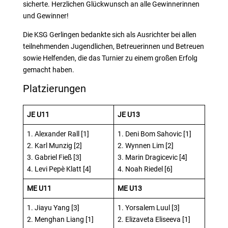
sicherte. Herzlichen Glückwunsch an alle Gewinnerinnen
und Gewinner!
Die KSG Gerlingen bedankte sich als Ausrichter bei allen
teilnehmenden Jugendlichen, Betreuerinnen und Betreuen
sowie Helfenden, die das Turnier zu einem großen Erfolg
gemacht haben.
Platzierungen
JE U11
JE U13
1. Alexander Rall [1]
1. Deni Bom Sahovic [1]
2. Karl Munzig [2]
2. Wynnen Lim [2]
3. Gabriel Fieß [3]
3. Marin Dragicevic [4]
4. Levi Pepè Klatt [4]
4. Noah Riedel [6]
ME U11
ME U13
1. Jiayu Yang [3]
1. Yorsalem Luul [3]
2. Menghan Liang [1]
2. Elizaveta Eliseeva [1]