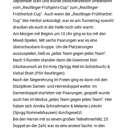
September statt und wurde zwischenzeitlich umbenannt
vom „Reutlinger-Frühjahrs-Cup“ zum „Reutlinger-
Frühherbst-Cup“. Auch wenn der „Reutlinger-Frühherbst-
Cup“ den Herbst ankündigt, war es am Turniertag sowohl
draußen als auch in der Halle noch sehr warm.
Am Morgen mit Beginn um 10 Uhr ging es los mit den
Mixed-Spielen. Mit sechs Paarungen war es eine
überschaubare Gruppe. Um die Platzierungen
auszuspielen, hieß es „jedes Team gegen jedes Team“.
Nach 5 Runden standen dann die Gewinner fest:
Glückwunsch an Evi Krey (SpVgg Weil im Schönbuch) &
Vishal Shah (PSV Reutlingen).
Nach der Siegerehrung im Freien ging es dann mit den
Disziplinen Damen- und Herrendoppel weiter. Im
Damendoppel starteten vier Paarungen, gespielt wurde
auch hier im Modus „jedes Team gegen jedes Team“. Hier
haben sich Annika Schnaitmann & Melanie Linkohr
(Spvgg Rommelshausen) durchgesetzt.
Bei den Herren mit so einem großen Teilnehmerfeld, 25
Doppel an der Zahl, war es eine andere Sache. In den