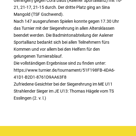
Gerlingen) gegen Cora Daus (Aalener Sportallianz) mit 16-
21, 21-17, 21-15 durch. Der dritte Platz ging an Sina
Mangold (TSF Gschwend).
Nach 147 ausgerufenen Spielen konnte gegen 17.30 Uhr
das Turnier mit der Siegerehrung in allen Altersklassen
beendet werden. Die Badmintonabteilung der Aalener
Sportallianz bedankt sich bei allen Teilnehmern fürs
Kommen und vor allem bei den Helfern für den
gelungenen Turnierablauf.
Die vollständigen Ergebnisse sind zu finden unter:
https://www.turnier.de/tournament/51F198FB-4DA6-
41D1-B2D1-8761D9AA63F8
Zufriedene Gesichter bei der Siegerehrung im ME U11
Strahlender Sieger im JE U13: Thomas Hägele vom TS
Esslingen (2. v. l.)