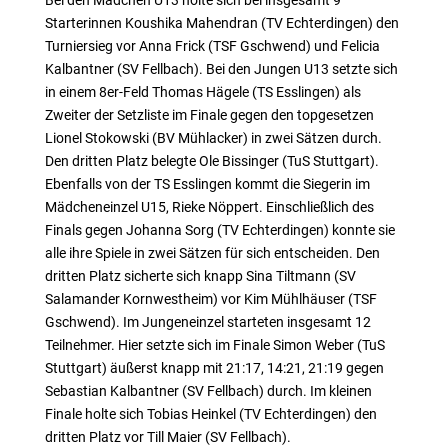
Bei den Mädchen U13 holte sich bei insgesamt 9
Starterinnen Koushika Mahendran (TV Echterdingen) den
Turniersieg vor Anna Frick (TSF Gschwend) und Felicia
Kalbantner (SV Fellbach). Bei den Jungen U13 setzte sich
in einem 8er-Feld Thomas Hägele (TS Esslingen) als
Zweiter der Setzliste im Finale gegen den topgesetzen
Lionel Stokowski (BV Mühlacker) in zwei Sätzen durch.
Den dritten Platz belegte Ole Bissinger (TuS Stuttgart).
Ebenfalls von der TS Esslingen kommt die Siegerin im
Mädcheneinzel U15, Rieke Nöppert. Einschließlich des
Finals gegen Johanna Sorg (TV Echterdingen) konnte sie
alle ihre Spiele in zwei Sätzen für sich entscheiden. Den
dritten Platz sicherte sich knapp Sina Tiltmann (SV
Salamander Kornwestheim) vor Kim Mühlhäuser (TSF
Gschwend). Im Jungeneinzel starteten insgesamt 12
Teilnehmer. Hier setzte sich im Finale Simon Weber (TuS
Stuttgart) äußerst knapp mit 21:17, 14:21, 21:19 gegen
Sebastian Kalbantner (SV Fellbach) durch. Im kleinen
Finale holte sich Tobias Heinkel (TV Echterdingen) den
dritten Platz vor Till Maier (SV Fellbach).