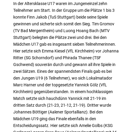
In der Altersklasse U17 waren im Jungeneinzel zehn
Teilnehmer am Start. In der Gruppe um die Plätze 1 bis 3
konnte Finn Jakob (TuS Stuttgart) beide seine Spiele
gewinnen und sicherte sich somit den Sieg. Tim Gromov
(TV Bad Mergentheim) und Luong Hoang Bach (MTV
Stuttgart) belegten die Plätze zwei und drei. Bei den
Mädchen U17 gab es insgesamt sieben Teilnehmerinnen.
Hier setzte sich Emma Kiesel (VfL Kirchheim) vor Johanna
Ritter (SG Schorndorf) und Phirada Thanee (TSF
Gschwend) souverän durch und gewann all ihre Spiele in
zwei Sätzen. Eines der spannendsten Finals gab es bei
den Jungen U19 (6 Teilnehmer), wo sich Lokalmatador
Marc Harner und der topgesetzte Yannick Gölz (VfL
Kirchheim) gegenüberstanden. In einem hochklassigen
Match setzte sich hauchdünn Yannick mit 21-19 im
dritten Satz durch (21-23, 21-12, 21-19). Dritter wurde
Johannes Böttiger (Aalener Sportallianz). Bei den
Mädchen U19 ging das Finale ebenfalls in den
Entscheidungssatz. Hier setzte sich Amelie Golbs (KSG