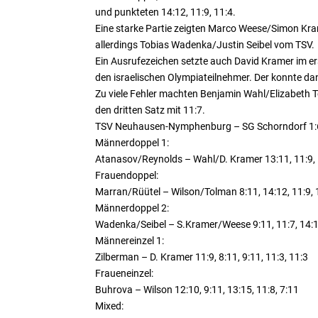
und punkteten 14:12, 11:9, 11:4.
Eine starke Partie zeigten Marco Weese/Simon Kra
allerdings Tobias Wadenka/Justin Seibel vom TSV.
Ein Ausrufezeichen setzte auch David Kramer im ers
den israelischen Olympiateilnehmer. Der konnte dan
Zu viele Fehler machten Benjamin Wahl/Elizabeth To
den dritten Satz mit 11:7.
TSV Neuhausen-Nymphenburg – SG Schorndorf 1:
Männerdoppel 1:
Atanasov/Reynolds – Wahl/D. Kramer 13:11, 11:9,
Frauendoppel:
Marran/Rüütel – Wilson/Tolman 8:11, 14:12, 11:9, 
Männerdoppel 2:
Wadenka/Seibel – S.Kramer/Weese 9:11, 11:7, 14:15
Männereinzel 1:
Zilberman – D. Kramer 11:9, 8:11, 9:11, 11:3, 11:3
Fraueneinzel:
Buhrova – Wilson 12:10, 9:11, 13:15, 11:8, 7:11
Mixed: