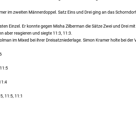
mer im zweiten Männerdoppel. Satz Eins und Drei ging an das Schorndorf
ten Einzel. Er konnte gegen Misha Zilberman die Sätze Zwei und Drei mit
n aber reagieren und siegte 11:3, 11:3.
lman im Mixed bei ihrer Dreisatzniederlage. Simon Kramer holte bei der V
6
 11:5
11:4
, 11:5, 11:1