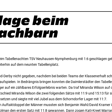
rlage beim
nachbarn
beim Tabellenachten TSV Neuhausen-Nymphenburg mit 1:6 geschlagen geb
iterhin auf dem neunten Tabellenplatz.
üd-Derby nicht gegeben, nachdem bei beiden Teams der Klassenerhalt sch
ufspielen. In Bedrängnis bringen konnten die Daimlerstädter den Tabel
er auf ein zählbares Erfolgserlebnis warten. Da traf Miranda Wilson auf 
ntschied Miranda Wilson die zwei folgenden Sätze mit 11:9 und 15:13 für 
etzen und siegte mit viel Jubel aus dem Schorndorfer Lager mit 11:7.
 Im Auftaktdoppel der Männer mussten sich Benjamin Wahl/David Kramer 
olman den ersten Satz mit 11:8 gewannen. Dann zogen Kati-Kreet Marran