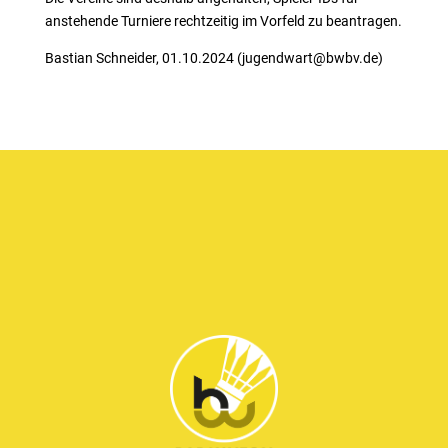
anstehende Turniere rechtzeitig im Vorfeld zu beantragen.
Bastian Schneider, 01.10.2024 (jugendwart@bwbv.de)