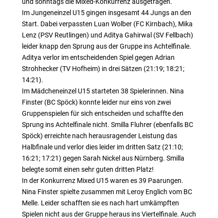
und sonntags die Mixed-Konkurrenz ausgetragen.
Im Jungeneinzel U15 gingen insgesamt 44 Jungs an den
Start. Dabei verpassten Luan Wolber (FC Kirnbach), Mika
Lenz (PSV Reutlingen) und Aditya Gahirwal (SV Fellbach)
leider knapp den Sprung aus der Gruppe ins Achtelfinale.
Aditya verlor im entscheidenden Spiel gegen Adrian
Strohhecker (TV Hofheim) in drei Sätzen (21:19; 18:21;
14:21).
Im Mädcheneinzel U15 starteten 38 Spielerinnen. Nina
Finster (BC Spöck) konnte leider nur eins von zwei
Gruppenspielen für sich entscheiden und schaffte den
Sprung ins Achtelfinale nicht. Smilla Fluhrer (ebenfalls BC
Spöck) erreichte nach herausragender Leistung das
Halbfinale und verlor dies leider im dritten Satz (21:10;
16:21; 17:21) gegen Sarah Nickel aus Nürnberg. Smilla
belegte somit einen sehr guten dritten Platz!
In der Konkurrenz Mixed U15 waren es 39 Paarungen.
Nina Finster spielte zusammen mit Leroy Englich vom BC
Melle. Leider schafften sie es nach hart umkämpften
Spielen nicht aus der Gruppe heraus ins Viertelfinale. Auch