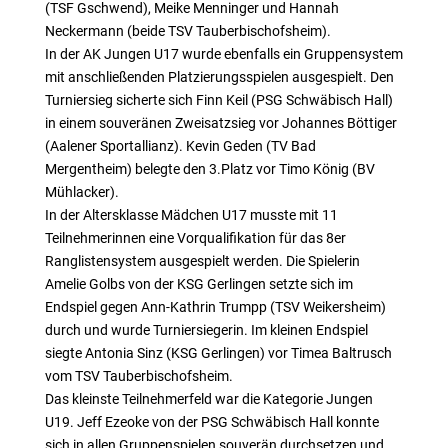
(TSF Gschwend), Meike Menninger und Hannah
Neckermann (beide TSV Tauberbischofsheim).
In der AK Jungen U17 wurde ebenfalls ein Gruppensystem
mit anschließenden Platzierungsspielen ausgespielt. Den
Turniersieg sicherte sich Finn Keil (PSG Schwäbisch Hall)
in einem souveränen Zweisatzsieg vor Johannes Böttiger
(Aalener Sportallianz). Kevin Geden (TV Bad
Mergentheim) belegte den 3.Platz vor Timo König (BV
Mühlacker).
In der Altersklasse Mädchen U17 musste mit 11
Teilnehmerinnen eine Vorqualifikation für das 8er
Ranglistensystem ausgespielt werden. Die Spielerin
Amelie Golbs von der KSG Gerlingen setzte sich im
Endspiel gegen Ann-Kathrin Trumpp (TSV Weikersheim)
durch und wurde Turniersiegerin. Im kleinen Endspiel
siegte Antonia Sinz (KSG Gerlingen) vor Timea Baltrusch
vom TSV Tauberbischofsheim.
Das kleinste Teilnehmerfeld war die Kategorie Jungen
U19. Jeff Ezeoke von der PSG Schwäbisch Hall konnte
sich in allen Gruppenspielen souverän durchsetzen und