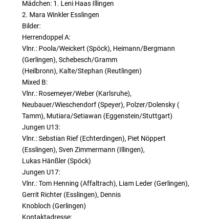
Mädchen: 1. Leni Haas Illingen
2. Mara Winkler Esslingen
Bilder:
Herrendoppel A:
Vlnr.: Poola/Weickert (Spöck), Heimann/Bergmann
(Gerlingen), Schebesch/Gramm
(Heilbronn), Kalte/Stephan (Reutlingen)
Mixed B:
Vlnr.: Rosemeyer/Weber (Karlsruhe),
Neubauer/Wieschendorf (Speyer), Polzer/Dolensky (
Tamm), Mutiara/Setiawan (Eggenstein/Stuttgart)
Jungen U13:
Vlnr.: Sebstian Rief (Echterdingen), Piet Nöppert
(Esslingen), Sven Zimmermann (Illingen),
Lukas Hänßler (Spöck)
Jungen U17:
Vlnr.: Tom Henning (Affaltrach), Liam Leder (Gerlingen),
Gerrit Richter (Esslingen), Dennis
Knobloch (Gerlingen)
Kontaktadresse: