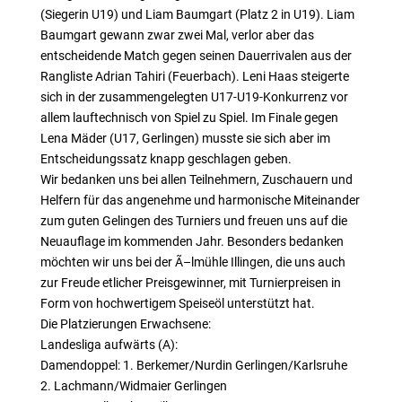
(Siegerin U19) und Liam Baumgart (Platz 2 in U19). Liam
Baumgart gewann zwar zwei Mal, verlor aber das
entscheidende Match gegen seinen Dauerrivalen aus der
Rangliste Adrian Tahiri (Feuerbach). Leni Haas steigerte
sich in der zusammengelegten U17-U19-Konkurrenz vor
allem lauftechnisch von Spiel zu Spiel. Im Finale gegen
Lena Mäder (U17, Gerlingen) musste sie sich aber im
Entscheidungssatz knapp geschlagen geben.
Wir bedanken uns bei allen Teilnehmern, Zuschauern und
Helfern für das angenehme und harmonische Miteinander
zum guten Gelingen des Turniers und freuen uns auf die
Neuauflage im kommenden Jahr. Besonders bedanken
möchten wir uns bei der Ã–lmühle Illingen, die uns auch
zur Freude etlicher Preisgewinner, mit Turnierpreisen in
Form von hochwertigem Speiseöl unterstützt hat.
Die Platzierungen Erwachsene:
Landesliga aufwärts (A):
Damendoppel: 1. Berkemer/Nurdin Gerlingen/Karlsruhe
2. Lachmann/Widmaier Gerlingen