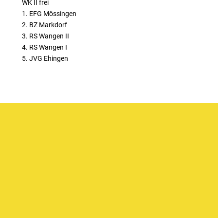
WK II frei
1. EFG Mössingen
2. BZ Markdorf
3. RS Wangen II
4. RS Wangen I
5. JVG Ehingen