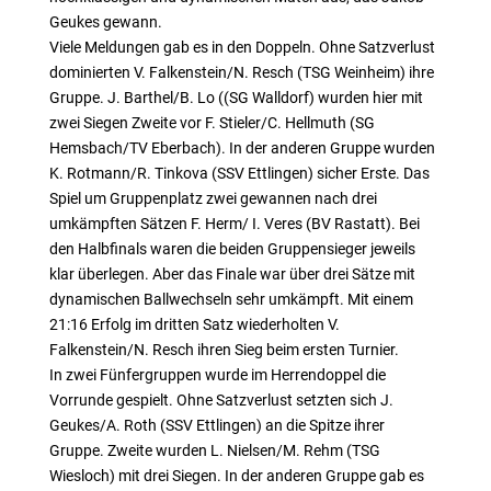
Geukes gewann.
Viele Meldungen gab es in den Doppeln. Ohne Satzverlust
dominierten V. Falkenstein/N. Resch (TSG Weinheim) ihre
Gruppe. J. Barthel/B. Lo ((SG Walldorf) wurden hier mit
zwei Siegen Zweite vor F. Stieler/C. Hellmuth (SG
Hemsbach/TV Eberbach). In der anderen Gruppe wurden
K. Rotmann/R. Tinkova (SSV Ettlingen) sicher Erste. Das
Spiel um Gruppenplatz zwei gewannen nach drei
umkämpften Sätzen F. Herm/ I. Veres (BV Rastatt). Bei
den Halbfinals waren die beiden Gruppensieger jeweils
klar überlegen. Aber das Finale war über drei Sätze mit
dynamischen Ballwechseln sehr umkämpft. Mit einem
21:16 Erfolg im dritten Satz wiederholten V.
Falkenstein/N. Resch ihren Sieg beim ersten Turnier.
In zwei Fünfergruppen wurde im Herrendoppel die
Vorrunde gespielt. Ohne Satzverlust setzten sich J.
Geukes/A. Roth (SSV Ettlingen) an die Spitze ihrer
Gruppe. Zweite wurden L. Nielsen/M. Rehm (TSG
Wiesloch) mit drei Siegen. In der anderen Gruppe gab es