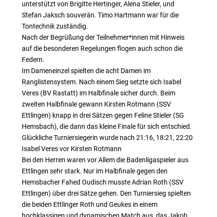
unterstützt von Brigitte Hertinger, Alena Stieler, und
Stefan Jaksch souverän. Timo Hartmann war für die
Tontechnik zuständig.
Nach der Begrüßung der Teilnehmer*innen mit Hinweis
auf die besonderen Regelungen flogen auch schon die
Federn.
Im Dameneinzel spielten die acht Damen im
Ranglistensystem. Nach einem Sieg setzte sich Isabel
Veres (BV Rastatt) im Halbfinale sicher durch. Beim
zweiten Halbfinale gewann Kirsten Rotmann (SSV
Ettlingen) knapp in drei Sätzen gegen Feline Stieler (SG
Hemsbach), die dann das kleine Finale für sich entschied.
Glückliche Turniersiegerin wurde nach 21:16, 18:21, 22:20
Isabel Veres vor Kirsten Rotmann
Bei den Herren waren vor Allem die Badenligaspieler aus
Ettlingen sehr stark. Nur im Halbfinale gegen den
Hemsbacher Fahed Oudisch musste Adrian Roth (SSV
Ettlingen) über drei Sätze gehen. Den Turniersieg spielten
die beiden Ettlinger Roth und Geukes in einem
hochklassigen und dynamischen Match aus, das Jakob