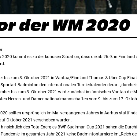
or der WM 2020
er
 2020 kommt es zu der kuriosen Situation, dass die ab 26.9. in Finnla
rd.
bis zum 3. Oktober 2021 in Vantaa/Finnland Thomas & Uber Cup Finals
ortart Badminton den internationalen Turnierkalender derart „durcheina
ber bis zum 3. Oktober 2021 wird zunächst im finnischen Vantaa die 
ksten Herren- und Damennationalmannschaften vom 9. bis zum 17. Oktob
020 sollten ursprünglich im Mai vergangenen Jahres in Aarhus stattfind
h auf Oktober 2021 verschoben wurden.
insichtlich des TotalEnergies BWF Sudirman Cup 2021 sahen die Durchfü
-Pandemie im gesamten Jahr 2021 keine Badmintonturniere im „Reich de