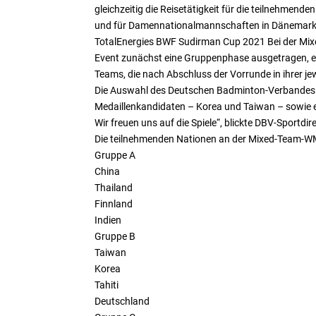
gleichzeitig die Reisetätigkeit für die teilnehmend
und für Damennationalmannschaften in Dänemar
TotalEnergies BWF Sudirman Cup 2021 Bei der Mixe
Event zunächst eine Gruppenphase ausgetragen, ehe 
Teams, die nach Abschluss der Vorrunde in ihrer je
Die Auswahl des Deutschen Badminton-Verbandes (D
Medaillenkandidaten – Korea und Taiwan – sowie e
Wir freuen uns auf die Spiele“, blickte DBV-Sportdi
Die teilnehmenden Nationen an der Mixed-Team-
Gruppe A
China
Thailand
Finnland
Indien
Gruppe B
Taiwan
Korea
Tahiti
Deutschland