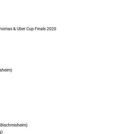
Thomas & Uber Cup Finals 2020
isheim)
n-Bischmisheim)
g)