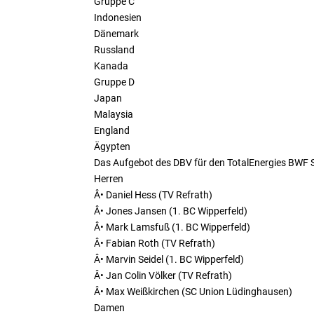
Gruppe C
Indonesien
Dänemark
Russland
Kanada
Gruppe D
Japan
Malaysia
England
Ägypten
Das Aufgebot des DBV für den TotalEnergies BWF
Herren
Â• Daniel Hess (TV Refrath)
Â• Jones Jansen (1. BC Wipperfeld)
Â• Mark Lamsfuß (1. BC Wipperfeld)
Â• Fabian Roth (TV Refrath)
Â• Marvin Seidel (1. BC Wipperfeld)
Â• Jan Colin Völker (TV Refrath)
Â• Max Weißkirchen (SC Union Lüdinghausen)
Damen