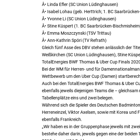
Â• Linda Efler (SC Union Lüdinghausen)
Â• Isabel Lohau (geb. Herttrich; 1. BC Saarbrücke
Â• Yvonne Li (SC Union Lüdinghausen)
Â• Stine Küspert (1. BC Saarbrücken-Bischmisheim
Â• Emma Moszczynski (TSV Trittau)
Â• Ann-Kathrin Spöri (TV Refrath)
Gleich fünf Asse des DBV stehen anlässlich der Ti
Weißkirchen (SC Union Lüdinghausen), Stine Küspe
TotalEnergies BWF Thomas & Uber Cup Finals 202
Bei der WM für Herren- und für Damennationalman
Wettbewerb um den Uber Cup (Damen) startberech
Auch bei den TotalEnergies BWF Thomas & Uber Cup 
ebenfalls jeweils diejenigen Teams die – gleichsam 
Tabellenplätze eins und zwei belegen.
Während sich die Spieler des Deutschen Badminton
Herreneinzel, Viktor Axelsen, sowie mit Korea und 
ebenfalls Frankreich.
„Wir haben es in der Gruppenphase jeweils mit zwe
bestehe daher darin, jeweils gegen eine der beiden