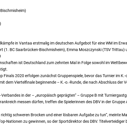
n-Bischmisheim)
)
telkämpfe in Vantaa erstmalig im deutschen Aufgebot für eine WM im Erw
rt (1. BC Saarbrücken-Bischmisheim), Emma Moszczynski (TSV Trittau) u
0
nschaften ist Deutschland zum zehnten Mal in Folge sowohl im Wettbew
tigt.
Finals 2020 erfolgen zunächst Gruppenspiele, bevor das Turnier im K.-o
mit dem Viertelfinale beginnende – K.-o.-Runde, die nach Abschluss der Vo
-Verbandes in der – „europäisch geprägten“ – Gruppe B mit Turniergas
Frankreich messen dürfen, treffen die Spielerinnen des DBV in der Gruppe 
i richtig schweren Brocken und einer lösbaren Aufgabe zu tun“, meinte M
 Top-Nationen zu gewinnen, so der Sportdirektor des DBV. Titelverteidige