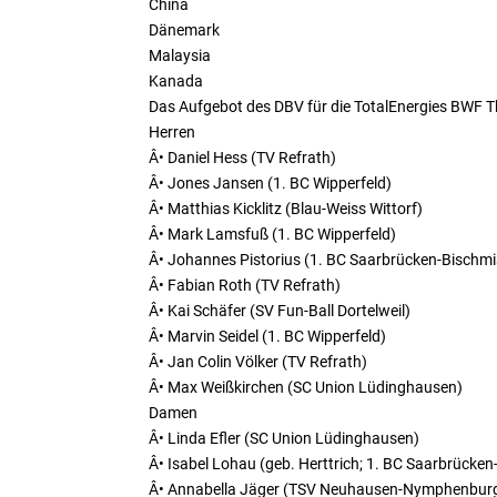
China
Dänemark
Malaysia
Kanada
Das Aufgebot des DBV für die TotalEnergies BWF 
Herren
Â• Daniel Hess (TV Refrath)
Â• Jones Jansen (1. BC Wipperfeld)
Â• Matthias Kicklitz (Blau-Weiss Wittorf)
Â• Mark Lamsfuß (1. BC Wipperfeld)
Â• Johannes Pistorius (1. BC Saarbrücken-Bischm
Â• Fabian Roth (TV Refrath)
Â• Kai Schäfer (SV Fun-Ball Dortelweil)
Â• Marvin Seidel (1. BC Wipperfeld)
Â• Jan Colin Völker (TV Refrath)
Â• Max Weißkirchen (SC Union Lüdinghausen)
Damen
Â• Linda Efler (SC Union Lüdinghausen)
Â• Isabel Lohau (geb. Herttrich; 1. BC Saarbrücke
Â• Annabella Jäger (TSV Neuhausen-Nymphenbur