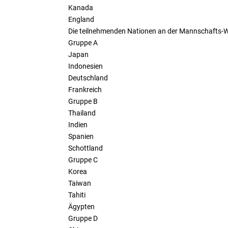
Kanada
England
Die teilnehmenden Nationen an der Mannschafts
Gruppe A
Japan
Indonesien
Deutschland
Frankreich
Gruppe B
Thailand
Indien
Spanien
Schottland
Gruppe C
Korea
Taiwan
Tahiti
Ägypten
Gruppe D