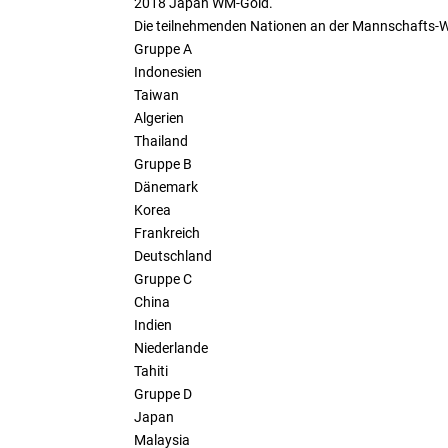
2018 Japan WM-Gold.
Die teilnehmenden Nationen an der Mannschafts-
Gruppe A
Indonesien
Taiwan
Algerien
Thailand
Gruppe B
Dänemark
Korea
Frankreich
Deutschland
Gruppe C
China
Indien
Niederlande
Tahiti
Gruppe D
Japan
Malaysia