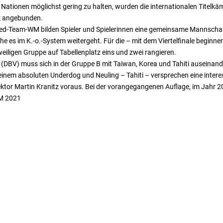
en Nationen möglichst gering zu halten, wurden die internationalen Titelk
k angebunden.
d-Team-WM bilden Spieler und Spielerinnen eine gemeinsame Mannschaft. 
es im K.-o.-System weitergeht. Für die – mit dem Viertelfinale beginnend
weiligen Gruppe auf Tabellenplatz eins und zwei rangieren.
BV) muss sich in der Gruppe B mit Taiwan, Korea und Tahiti auseinande
inem absoluten Underdog und Neuling – Tahiti – versprechen eine intere
rektor Martin Kranitz voraus. Bei der vorangegangenen Auflage, im Jahr 2
WM 2021