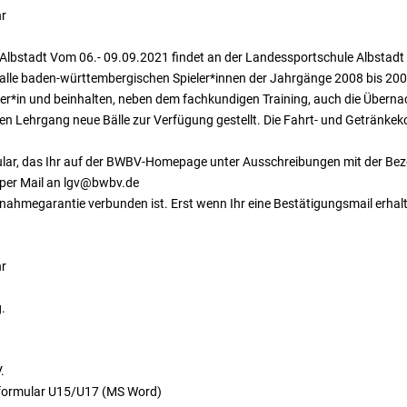
hr
stadt Vom 06.- 09.09.2021 findet an der Landessportschule Albstadt 
e alle baden-württembergischen Spieler*innen der Jahrgänge 2008 bis 20
mer*in und beinhalten, neben dem fachkundigen Training, auch die Übern
 Lehrgang neue Bälle zur Verfügung gestellt. Die Fahrt- und Getränkeko
mular, das Ihr auf der BWBV-Homepage unter Ausschreibungen mit der
 per Mail an lgv@bwbv.de
lnahmegarantie verbunden ist. Erst wenn Ihr eine Bestätigungsmail erhalte
hr
g.
.
formular U15/U17 (MS Word)