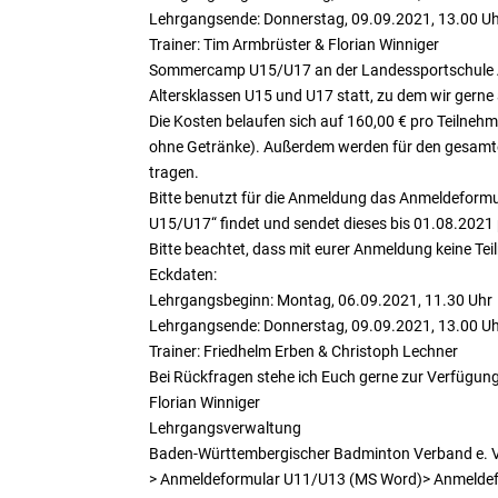
Lehrgangsende: Donnerstag, 09.09.2021, 13.00 U
Trainer: Tim Armbrüster & Florian Winniger
Sommercamp U15/U17 an der Landessportschule Alb
Altersklassen U15 und U17 statt, zu dem wir gern
Die Kosten belaufen sich auf 160,00 € pro Teilneh
ohne Getränke). Außerdem werden für den gesamten
tragen.
Bitte benutzt für die Anmeldung das Anmeldefor
U15/U17“ findet und sendet dieses bis 01.08.2021
Bitte beachtet, dass mit eurer Anmeldung keine Tei
Eckdaten:
Lehrgangsbeginn: Montag, 06.09.2021, 11.30 Uhr
Lehrgangsende: Donnerstag, 09.09.2021, 13.00 U
Trainer: Friedhelm Erben & Christoph Lechner
Bei Rückfragen stehe ich Euch gerne zur Verfügun
Florian Winniger
Lehrgangsverwaltung
Baden-Württembergischer Badminton Verband e. V
> Anmeldeformular U11/U13 (MS Word)> Anmelde