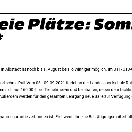
freie Plätze: S
*
bstadt ist noch bis 1. August bei Flo Winniger möglich. Im U11/U13-Ca
schule Ruit Vom 06.- 09.09.2021 findet an der Landessportschule Ruit
fen sich auf 160,00 € pro Teilnehmer*in und beinhalten, neben dem fachk
Außerdem werden für den gesamten Lehrgang neue Bälle zur Verfügung ge
lnahmegarantie verbunden ist. Erst wenn Ihr eine Bestätigungsmail erhalte