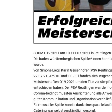
Erfolgrei
Meistersc
SODM O19 2021 am 10./11.07.2021 in Reutlingen
Die baden-württembergischen Spieler*innen konnten 
wurde.
von Simone Liegl, Karin Geisenhofer (PSV Reutling
22.07.21. Am 10. und 11. Juli fanden sich insges
Meisterschaften O19 2021 um den Titel zu kämpfen.
entschieden haben. Der PSV Reutlingen war dennoc
Corona-bedingt mussten Ausrichter und alle Anwe
guten Kommunikation und Organisation vorab lief
Fairness aller Spiele konnte dank eines parallell
Catering war selbstverständlich gesorgt.