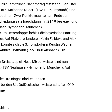
n 2021 am frühen Nachmittag feststand. Den Titel
 Platz. Katharina Rudert (TSV 1906 Freystadt) und
beobachten. Zwei Punkte machten am Ende den
scheidungssatz hauchdünn mit 21:19 besiegen und
uhausen-Nymphenb. München).
r. Im Herrendoppel behielt die bayerische Paarung
r. Auf Platz drei landeten Kevin Feibicke und Max
 konnte sich die Schorndorferin Kerstin Wagner
d Annika Hofmann (TSV 1860 Ansbach). Die
n Dreisatzspiel. Neue Mixed-Meister sind nun
ert (TSV Neuhausen-Nymphenb. München). Auf
den Trainingseinheiten tanken.
ele bei den SüdOstDeutschen Meisterschaften O19
aumen.
.html.