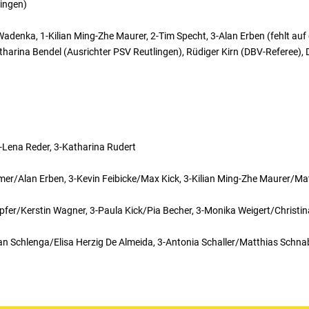
lingen)
 Wadenka, 1-Kilian Ming-Zhe Maurer, 2-Tim Specht, 3-Alan Erben (fehlt auf
tharina Bendel (Ausrichter PSV Reutlingen), Rüdiger Kirn (DBV-Referee), 
 3-Lena Reder, 3-Katharina Rudert
amer/Alan Erben, 3-Kevin Feibicke/Max Kick, 3-Kilian Ming-Zhe Maurer/M
pfer/Kerstin Wagner, 3-Paula Kick/Pia Becher, 3-Monika Weigert/Christin
ian Schlenga/Elisa Herzig De Almeida, 3-Antonia Schaller/Matthias Schnab