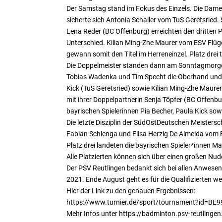
Der Samstag stand im Fokus des Einzels. Die Dame
sicherte sich Antonia Schaller vom TuS Geretsried
Lena Reder (BC Offenburg) erreichten den dritten 
Unterschied. Kilian Ming-Zhe Maurer vom ESV Flü
gewann somit den Titel im Herreneinzel. Platz dr
Die Doppelmeister standen dann am Sonntagmorgen f
Tobias Wadenka und Tim Specht die Oberhand und si
Kick (TuS Geretsried) sowie Kilian Ming-Zhe Maur
mit ihrer Doppelpartnerin Senja Töpfer (BC Offe
bayrischen Spielerinnen Pia Becher, Paula Kick sowi
Die letzte Disziplin der SüdOstDeutschen Meistersc
Fabian Schlenga und Elisa Herzig De Almeida vo
Platz drei landeten die bayrischen Spieler*innen M
Alle Platzierten können sich über einen großen Nu
Der PSV Reutlingen bedankt sich bei allen Anwesen
2021. Ende August geht es für die Qualifizierten w
Hier der Link zu den genauen Ergebnissen:
https://www.turnier.de/sport/tournament?id=
Mehr Infos unter https://badminton.psv-reutlingen