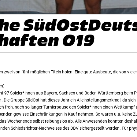
che SüdOstDeut
haften O19
zwei von fünf möglichen Titeln holen. Eine gute Ausbeute, die von viele
en)
amt 97 Spieler*innen aus Bayern, Sachsen und Baden-Württemberg beim 
 Die Gruppe SüdOst hat dieses Jahr ein Alleinstellungsmerkmal, da sich
h froh, nach so langer Turnierpause den Spieler*innen einen Wettkampf 
senden gewisse Einschränkungen in Kauf nehmen. So waren u.a. keine Z
 das Wochenende selbst reibungslos ab. Alle Anwesenden konnten desha
aufenden Schiedsrichter-Nachweises des DBV sichergestellt werden. Für p