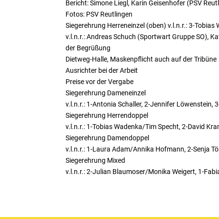
Bericht: Simone Liegl, Karin Geisenhofer (PSV Reut
Fotos: PSV Reutlingen
Siegerehrung Herreneinzel (oben) v.l.n.r.: 3-Tobias
v.l.n.r.: Andreas Schuch (Sportwart Gruppe SO), Ka
der Begrüßung
Dietweg-Halle, Maskenpflicht auch auf der Tribüne
Ausrichter bei der Arbeit
Preise vor der Vergabe
Siegerehrung Dameneinzel
v.l.n.r.: 1-Antonia Schaller, 2-Jennifer Löwenstein,
Siegerehrung Herrendoppel
v.l.n.r.: 1-Tobias Wadenka/Tim Specht, 2-David Kr
Siegerehrung Damendoppel
v.l.n.r.: 1-Laura Adam/Annika Hofmann, 2-Senja Tö
Siegerehrung Mixed
v.l.n.r.: 2-Julian Blaumoser/Monika Weigert, 1-Fab