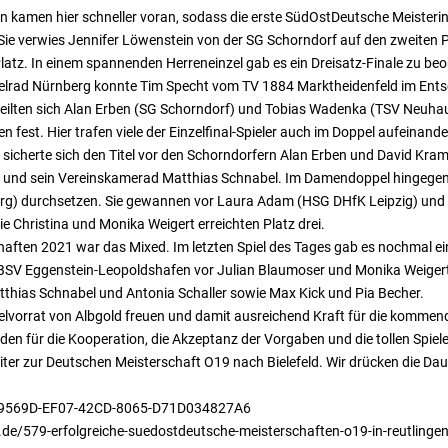
n kamen hier schneller voran, sodass die erste SüdOstDeutsche Meisteri
. Sie verwies Jennifer Löwenstein von der SG Schorndorf auf den zweiten
Platz. In einem spannenden Herreneinzel gab es ein Dreisatz-Finale zu 
gelrad Nürnberg konnte Tim Specht vom TV 1884 Marktheidenfeld im Ent
ei teilten sich Alan Erben (SG Schorndorf) und Tobias Wadenka (TSV Ne
est. Hier trafen viele der Einzelfinal-Spieler auch im Doppel aufeinande
cherte sich den Titel vor den Schorndorfern Alan Erben und David Krame
er und sein Vereinskamerad Matthias Schnabel. Im Damendoppel hingegen
nburg) durchsetzen. Sie gewannen vor Laura Adam (HSG DHfK Leipzig) un
e Christina und Monika Weigert erreichten Platz drei.
haften 2021 war das Mixed. Im letzten Spiel des Tages gab es nochmal ei
m BSV Eggenstein-Leopoldshafen vor Julian Blaumoser und Monika Weig
atthias Schnabel und Antonia Schaller sowie Max Kick und Pia Becher.
delvorrat von Albgold freuen und damit ausreichend Kraft für die kommen
den für die Kooperation, die Akzeptanz der Vorgaben und die tollen Spi
eiter zur Deutschen Meisterschaft O19 nach Bielefeld. Wir drücken die D
BE99569D-EF07-42CD-8065-D71D034827A6
.de/579-erfolgreiche-suedostdeutsche-meisterschaften-o19-in-reutlingen