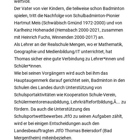
wertvoll.
Der Vater von vier Kindern, die teilweise schon Badminton
spielen, tritt die Nachfolge von Schulbadminton-Pionier
Hartmut Meis (Schwäbisch Gmünd 1972-2000) und von
Karlheinz Hohenadel (Hemsbach 2000-2021, zusammen
mit Heinrich Fuchs, Winnenden 2000-2017) an.
Als Lehrer an der Realschule Mengen, wo er Mathematik,
Geographie und Medienbildung/IT unterrichtet, hat
Thomas sicher eine gute Verbindung zu Lehrer*innen und
Schüler*innen.
Wie bei seinen Vorgängern wird auch bei ihm das
Hauptaugenmerk darauf gerichtet sein, Badminton in den
Schulen des Landes durch Unterstützung von
Schulsportaktivitäten wie Kooperation Schule-Verein,
Schülermentorenausbildung, Lehrkräftefortbildung,Â…. zu
fördern. Da auch die Unterstützung des
Schulsportwettbewerbes JtfO zu seinen Aufgaben zählt,
wird er bei einigen Entscheidungen auch den
Landesbeauftragten JtfO Thomas Beiersdorf (Bad
Mergentheim) miteinbeziehen.