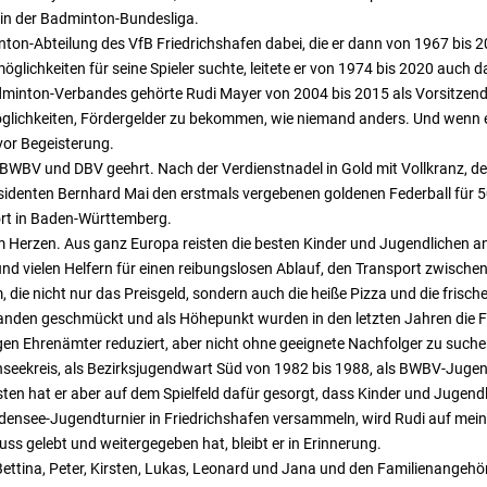
 in der Badminton-Bundesliga.
on-Abteilung des VfB Friedrichshafen dabei, die er dann von 1967 bis 200
glichkeiten für seine Spieler suchte, leitete er von 1974 bis 2020 auch
nton-Verbandes gehörte Rudi Mayer von 2004 bis 2015 als Vorsitzende
Möglichkeiten, Fördergelder zu bekommen, wie niemand anders. Und wenn er
vor Begeisterung.
m BWBV und DBV geehrt. Nach der Verdienstnadel in Gold mit Vollkranz,
denten Bernhard Mai den erstmals vergebenen goldenen Federball für 50
rt in Baden-Württemberg.
Herzen. Aus ganz Europa reisten die besten Kinder und Jugendlichen an
und vielen Helfern für einen reibungslosen Ablauf, den Transport zwisch
, die nicht nur das Preisgeld, sondern auch die heiße Pizza und die frisc
anden geschmückt und als Höhepunkt wurden in den letzten Jahren die Fin
tigen Ehrenämter reduziert, aber nicht ohne geeignete Nachfolger zu such
enseekreis, als Bezirksjugendwart Süd von 1982 bis 1988, als BWBV-Juge
en hat er aber auf dem Spielfeld dafür gesorgt, dass Kinder und Jugendli
ensee-Jugendturnier in Friedrichshafen versammeln, wird Rudi auf meine
ss gelebt und weitergegeben hat, bleibt er in Erinnerung.
 Bettina, Peter, Kirsten, Lukas, Leonard und Jana und den Familienangeh