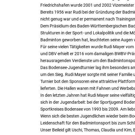
Friedrichshafen wurde 2001 und 2002 Vizemeister
Bereits 1956 war Rudi bei der Gründung der Badmint
nicht genug war und er permanent nach Trainingsmö
Dem Präsidium des Baden-Württembergischen Badmi
Strukturen in der Sport- und Lokalpolitik und die 
Badminton geworben hat, leuchteten seine Augen 
Für seine vielen Tätigkeiten wurde Rudi Mayer vo
und DBV erhielt er 2016 vom damaligen BWBV-Präsi
herausragenden Verdienste um den Badmintonspo
Das Bodensee-Jugendturnier lag ihm besonders am 
um den Sieg. Rudi Mayer sorgte mit seiner Familie 
Turnier bot den Sponsoren eine attraktive Plattform
lieferten. Die Hallen waren mit Fahnen und Werbeb
In den letzten Jahren hat Rudi Mayer seine vielfäl
sich in der Jugendarbeit: bei der Sportjugend Bod
Sportkreises Bodensee von 1993 bis 2009. Am liebst
Wenn sich die besten Jugendlichen wieder beim Bod
Leidenschaft für den Badmintonsport bis zum Schlu
Unser Beileid gilt Uschi, Thomas, Claudia und Kim,