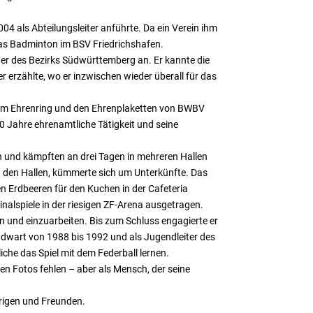
4 als Abteilungsleiter anführte. Da ein Verein ihm
 das Badminton im BSV Friedrichshafen.
r des Bezirks Südwürttemberg an. Er kannte die
 erzählte, wo er inzwischen wieder überall für das
 dem Ehrenring und den Ehrenplaketten von BWBV
 Jahre ehrenamtliche Tätigkeit und seine
 und kämpften an drei Tagen in mehreren Hallen
en den Hallen, kümmerte sich um Unterkünfte. Das
hen Erdbeeren für den Kuchen in der Cafeteria
alspiele in der riesigen ZF-Arena ausgetragen.
en und einzuarbeiten. Bis zum Schluss engagierte er
ndwart von 1988 bis 1992 und als Jugendleiter des
che das Spiel mit dem Federball lernen.
n Fotos fehlen – aber als Mensch, der seine
örigen und Freunden.