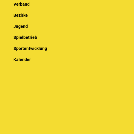
Verband
Bezirke
Jugend
Spielbetrieb
Sportentwicklung
Kalender
© Baden-Württembergischer Badminton Verband e.V.