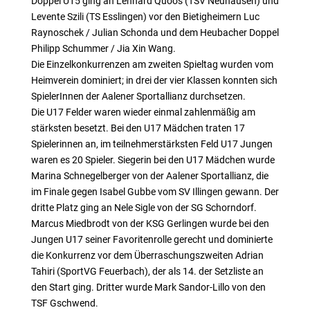
Doppel U15 ging an Lennard Quoos (TSV Neuhausen) und
Levente Szili (TS Esslingen) vor den Bietigheimern Luc
Raynoschek / Julian Schonda und dem Heubacher Doppel
Philipp Schummer / Jia Xin Wang.
Die Einzelkonkurrenzen am zweiten Spieltag wurden vom
Heimverein dominiert; in drei der vier Klassen konnten sich
SpielerInnen der Aalener Sportallianz durchsetzen.
Die U17 Felder waren wieder einmal zahlenmäßig am
stärksten besetzt. Bei den U17 Mädchen traten 17
Spielerinnen an, im teilnehmerstärksten Feld U17 Jungen
waren es 20 Spieler. Siegerin bei den U17 Mädchen wurde
Marina Schnegelberger von der Aalener Sportallianz, die
im Finale gegen Isabel Gubbe vom SV Illingen gewann. Der
dritte Platz ging an Nele Sigle von der SG Schorndorf.
Marcus Miedbrodt von der KSG Gerlingen wurde bei den
Jungen U17 seiner Favoritenrolle gerecht und dominierte
die Konkurrenz vor dem Überraschungszweiten Adrian
Tahiri (SportVG Feuerbach), der als 14. der Setzliste an
den Start ging. Dritter wurde Mark Sandor-Lillo von den
TSF Gschwend.