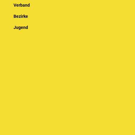
Verband
Bezirke
Jugend
Spielbetrieb
Sportentwicklung
Kalender
© Baden-Württembergischer Badminton Verband e.V.