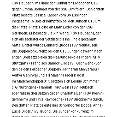
TSV Heubach im Finale der Konkurrenz Mädchen U15
gegen Emma Springer von der SSG Ulm feiern. Den dritten
Platz belegte Jessica Kasper vom BV Esslingen.
Insgesamt 16 Spieler kämpften bei den Jungen U15 um
die Plätze. Platz 1 ging an Liam Leder von der KSG
Gerlingen. Er besiegte Jia Xin Wang (TSV Heubach), der
sich als sechster der Setzliste bis ins Finale gekämpft
hatte. Dritter wurde Lennard Quoos (TSV Neuhausen).
Die Doppelkonkurrenz bei den U13 Jungen gewann nach
engen Dreisatzspielen die Paarung Nikola Hingerl (MTV
Stuttgart) / Francisco Sandor-Lillo (TSF Gschwend) vor
den beiden Fellbacher Doppeln Hariharan Meyyarasu /
Aditya Gahirwal und Till Maier / Frederik Rost.
Im Mädchendoppel U15 setzten sich Leonie Schimmer
(TG Nürtingen) / Hannah Trautwein (TSV Heubach)
ebenfalls in drei Sätzen gegen Charlotte Beh (TSV Kleinin-
gersheim) und Finja Raynoschek (TSV Bietigheim) durch.
Den dritten Platz belegte das Schorndorfer Doppel Anna-
Lucia Dilger / Ivy Truong. Die Jungenkonkurrenz im