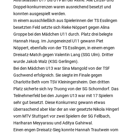
Altersklassen U17 bis U19 an der Reihe. Alle Einzel- und
Doppel-konkurrenzen waren ausreichend besetzt und
konnten ausgespielt werden.
In einem ausschließlich aus Spielerinnen der TS Esslingen
besetzten Feld setzte sich Rieke Nöppert gegen Alina
Groppe bei den Mädchen U11 durch. Platz drei belegte
Hannah Haug. Im Jungeneinzel U11 gewann Piet
Nöppert, ebenfalls von der TS Esslingen, in einem engen
Dreisatz-Match gegen Valentin Lang (SSG Ulm). Dritter
wurde Jakob Walz (KSG Gerlingen).
Bei den Mädchen U13 war Sina Mangold von der TSF
Gschwend erfolgreich. Sie siegte im Finale gegen
Charlotte Beth vom TSV Kleiningersheim. Den dritten
Platz sicherte sich Ivy Truong von der SG Schorndorf. Das
Teilnehmerfeld bei den Jungen U13 war mit 17 Spielern
sehr gut besetzt. Diese Konkurrenz gewann etwas
überraschend aber klar der an vier gesetzte Nikola Hingerl
vom MTV Stuttgart vor zwei Spielern der SG Fellbach,
Hariharan Meyyarasu und Aditya Gahirwal.
Einen engen Dreisatz-Sieg konnte Hannah Trautwein vom