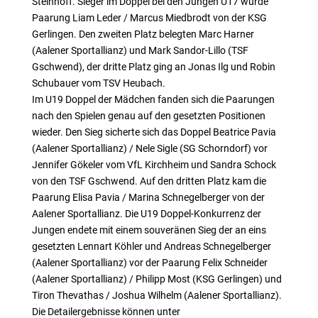
Steinhoff. Sieger im Doppel bei den Jungen U17 wurde
Paarung Liam Leder / Marcus Miedbrodt von der KSG
Gerlingen. Den zweiten Platz belegten Marc Harner
(Aalener Sportallianz) und Mark Sandor-Lillo (TSF
Gschwend), der dritte Platz ging an Jonas Ilg und Robin
Schubauer vom TSV Heubach.
Im U19 Doppel der Mädchen fanden sich die Paarungen
nach den Spielen genau auf den gesetzten Positionen
wieder. Den Sieg sicherte sich das Doppel Beatrice Pavia
(Aalener Sportallianz) / Nele Sigle (SG Schorndorf) vor
Jennifer Gökeler vom VfL Kirchheim und Sandra Schock
von den TSF Gschwend. Auf den dritten Platz kam die
Paarung Elisa Pavia / Marina Schnegelberger von der
Aalener Sportallianz. Die U19 Doppel-Konkurrenz der
Jungen endete mit einem souveränen Sieg der an eins
gesetzten Lennart Köhler und Andreas Schnegelberger
(Aalener Sportallianz) vor der Paarung Felix Schneider
(Aalener Sportallianz) / Philipp Most (KSG Gerlingen) und
Tiron Thevathas / Joshua Wilhelm (Aalener Sportallianz).
Die Detailergebnisse können unter