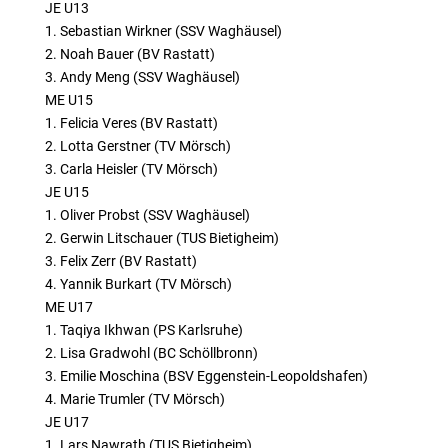
JE U13
1. Sebastian Wirkner (SSV Waghäusel)
2. Noah Bauer (BV Rastatt)
3. Andy Meng (SSV Waghäusel)
ME U15
1. Felicia Veres (BV Rastatt)
2. Lotta Gerstner (TV Mörsch)
3. Carla Heisler (TV Mörsch)
JE U15
1. Oliver Probst (SSV Waghäusel)
2. Gerwin Litschauer (TUS Bietigheim)
3. Felix Zerr (BV Rastatt)
4. Yannik Burkart (TV Mörsch)
ME U17
1. Taqiya Ikhwan (PS Karlsruhe)
2. Lisa Gradwohl (BC Schöllbronn)
3. Emilie Moschina (BSV Eggenstein-Leopoldshafen)
4. Marie Trumler (TV Mörsch)
JE U17
1. Lars Nawrath (TUS Bietigheim)