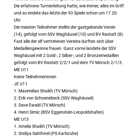
Die erfahrene Turnierleitung hatte, wie immer, alles im Griff
und so endete das letzte der 93 Spiele schon um 17.20
Uhr.
Die meisten Teilnehmer stellte der gastgebende Verein
(14), gefolgt vom SSV Waghäusel (10) und BV Rastatt (8).
Fast alle der elf vertretenen Vereine durften sich über
Medaillengewinne freuen. Ganz vorne landete der SSV
Waghäusel mit 2 Gold-, 2 Silber-, und 2 Bronzemedaillen
gefolgt vom BV Rastatt 2/2/1 und dem TV Mörsch 2/1/3.
ME U11
Keine Teilnehmerinnen
JE U11
1. Maximilian Shaikh (TV Mörsch)
2. Erik von Schoenebeck (SSV Waghäusel)
3. Dave Ewald (TV Mörsch)
4. Henri Simic (BSV Eggenstein-Leopoldshafen)
ME U13
1. Amelie Shaikh (TV Mörsch)
2. Sridiya Sakthivel (PS Karlsruhe)