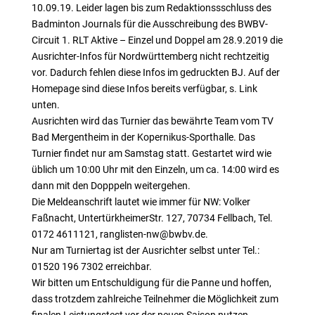
10.09.19. Leider lagen bis zum Redaktionssschluss des
Badminton Journals für die Ausschreibung des BWBV-
Circuit 1. RLT Aktive – Einzel und Doppel am 28.9.2019 die
Ausrichter-Infos für Nordwürttemberg nicht rechtzeitig
vor. Dadurch fehlen diese Infos im gedruckten BJ. Auf der
Homepage sind diese Infos bereits verfügbar, s. Link
unten.
Ausrichten wird das Turnier das bewährte Team vom TV
Bad Mergentheim in der Kopernikus-Sporthalle. Das
Turnier findet nur am Samstag statt. Gestartet wird wie
üblich um 10:00 Uhr mit den Einzeln, um ca. 14:00 wird es
dann mit den Dopppeln weitergehen.
Die Meldeanschrift lautet wie immer für NW: Volker
Faßnacht, UntertürkheimerStr. 127, 70734 Fellbach, Tel.
0172 4611121, ranglisten-nw@bwbv.de.
Nur am Turniertag ist der Ausrichter selbst unter Tel.:
01520 196 7302 erreichbar.
Wir bitten um Entschuldigung für die Panne und hoffen,
dass trotzdem zahlreiche Teilnehmer die Möglichkeit zum